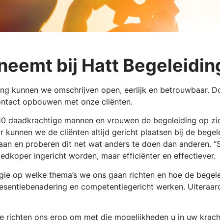
e neemt bij Hatt Begeleidin
ing kunnen we omschrijven open, eerlijk en betrouwbaar. D
ontact opbouwen met onze cliënten.
r 10 daadkrachtige mannen en vrouwen de begeleiding op zic
 kunnen we de cliënten altijd gericht plaatsen bij de begele
aan en proberen dit net wat anders te doen dan anderen. 
edkoper ingericht worden, maar efficiënter en effectiever.
regie op welke thema’s we ons gaan richten en hoe de bege
esentiebenadering en competentiegericht werken. Uiteraard 
richten ons erop om met die mogelijkheden u in uw kracht